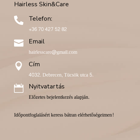
Hairless Skin&Care
Telefon:

+36 70 427 52 82
Email

hairlesscare@gmail.com
Cím

4032. Debrecen, Tücsök utca 5.
Nyitvatartás

Előzetes bejelentkezés alapján.
Időpontfoglalásért keress bátran elérhetőségeimen!