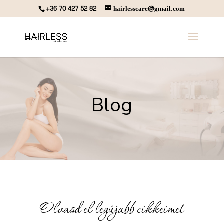
+36 70 427 52 82
hairlesscare@gmail.com
Blog
Olvasd el legújabb cikkeimet